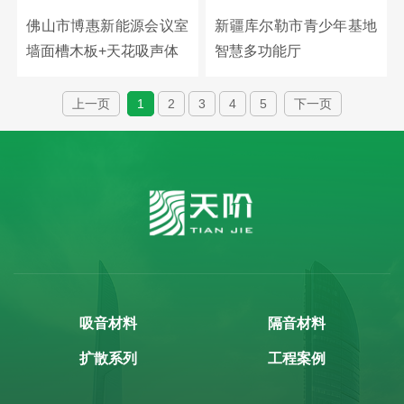
佛山市博惠新能源会议室
新疆库尔勒市青少年基地
墙面槽木板+天花吸声体
智慧多功能厅
上一页
1
2
3
4
5
下一页
吸音材料
隔音材料
扩散系列
工程案例