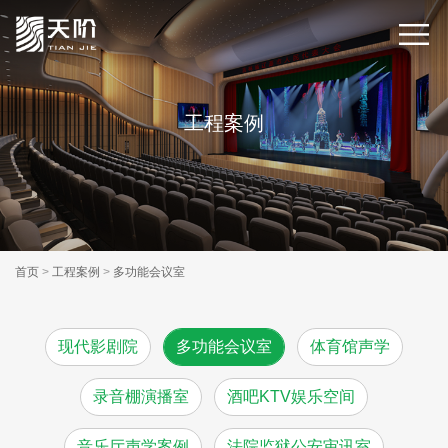
工程案例
首页
>
工程案例
>
多功能会议室
现代影剧院
多功能会议室
体育馆声学
录音棚演播室
酒吧KTV娱乐空间
音乐厅声学案例
法院监狱公安审讯室