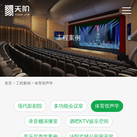
工程案例
首页
>
工程案例
>
体育馆声学
现代影剧院
多功能会议室
体育馆声学
录音棚演播室
酒吧KTV娱乐空间
音乐厅声学案例
法院监狱公安审讯室